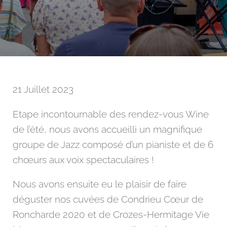
21 Juillet 2023
Etape incontournable des rendez-vous Wine
de l’été, nous avons accueilli un magnifique
groupe de Jazz composé d’un pianiste et de 6
chœurs aux voix spectaculaires !
Nous avons ensuite eu le plaisir de faire
déguster nos cuvées de Condrieu Cœur de
Roncharde 2020 et de Crozes-Hermitage Vie