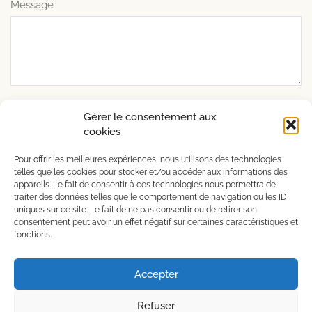
Message
Gérer le consentement aux
cookies
Pour offrir les meilleures expériences, nous utilisons des technologies
telles que les cookies pour stocker et/ou accéder aux informations des
L’abus d’alcool est dangereux pour la santé, à
appareils. Le fait de consentir à ces technologies nous permettra de
consommer avec modération
traiter des données telles que le comportement de navigation ou les ID
uniques sur ce site. Le fait de ne pas consentir ou de retirer son
consentement peut avoir un effet négatif sur certaines caractéristiques et
fonctions.
Copyright © 2025 – Créé par
Djaka
Accepter
English
(
Anglais
)
Français
Refuser