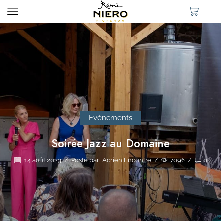
Evénements
Soirée Jazz au Domaine
14 août 2023
/
Posté par
Adrien Encontre
/
7096
/
0