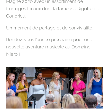
Magne 2020 avec un assortiment de
fromages locaux dont la fameuse Rigotte de
Condrieu.
Un moment de partage et de convivialité,
Rendez-vous l’année prochaine pour une
nouvelle aventure musicale au Domaine
Niero !