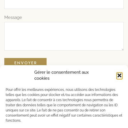
Message
Gérer le consentement aux
cookies
L’abus d’alcool est dangereux pour la santé, à
Pour offrir les meilleures expériences, nous utilisons des technologies
consommer avec modération
telles que les cookies pour stocker et/ou accéder aux informations des
appareils. Le fait de consentir à ces technologies nous permettra de
traiter des données telles que le comportement de navigation ou les ID
uniques sur ce site. Le fait de ne pas consentir ou de retirer son
consentement peut avoir un effet négatif sur certaines caractéristiques et
Copyright © 2025 – Créé par
Djaka
fonctions.